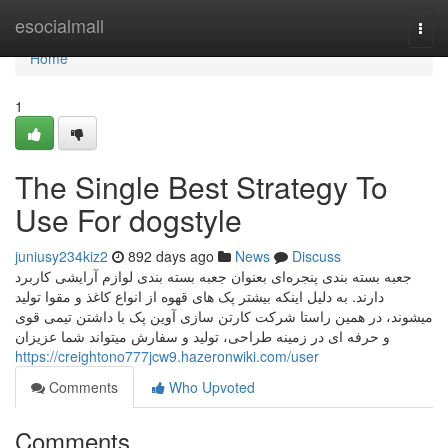
Home
esocialmall
Togg
navi
Home
1
The Single Best Strategy To
Use For dogstyle
juniusy234kiz2
892 days ago
News
Discuss
جعبه بسته بندی پنجره‌ای بعنوان جعبه بسته بندی لوازم آرایشی کاربرد
دارند. به دلیل اینکه بیشتر پک های قهوه از انواع کاغذ و مقوا تولید
میشوند، در همین راستا شرکت کارتن سازی آوین پک با داشتن تیمی قوی
و حرفه ای در زمینه طراحی، تولید و سفارش میتواند شما عزیزان
https://creightono777jcw9.hazeronwiki.com/user
Comments
Who Upvoted
Comments