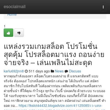
Home
esocialmall
Togg
navi
Home
1
แหล่งรวมเกมสล็อต โปรโมชั่น
สุดคุ้ม โปรสล็อตมาแรง ถอนง่าย
จ่ายจริง – เล่นเพลินไม่สะดุด
karlu692jnn8
511 days ago
News
Discuss
หากคุณกำลังมองหา สล็อตเว็บตรงแตกง่าย ที่ แจกเครดิตฟรี แบบ
จริงจัง ต้องลอง! โปรสล็อตแจกหนัก เล่นง่าย ได้เงินจริง แค่ สมัคร
สมาชิก ก็รับโบนัสทันที ไม่ต้องฝากก่อน เพลิดเพลินกับเกมสล็อตจาก
ค่ายชั้นนำ ที่ให้คุณ กำไรสูง ทุกวัน เว็บนี้ ปลอดภัย ด้วยระบบ ระบบออ
โต้ รองรับทุกธนาคาร ไม่มีเงื่อนไขซับซ้อน ถอนกี่ครั้งก็ได้ อัปเดตเกม
ใหม่ กราฟิกสวยงาม สนุกสุดมันส์ทุกเวลา สมัครด่วน! เล่นสล็อตฟรี ทำ
ยอด ถอ...
https://tkslot44432.blogadvize.com/41125085/เว-บสล-