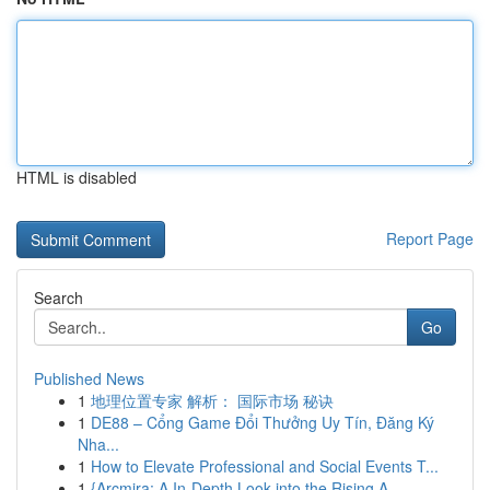
HTML is disabled
Report Page
Search
Go
Published News
1
地理位置专家 解析： 国际市场 秘诀
1
DE88 – Cổng Game Đổi Thưởng Uy Tín, Đăng Ký
Nha...
1
How to Elevate Professional and Social Events T...
1
{Arcmira: A In-Depth Look into the Rising A...