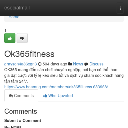
Home
esocialmall
Togg
navi
Home
1
Ok365fitness
grayson4a86xgn3
504 days ago
News
Discuss
OK365 mang đến sân chơi chuyên nghiệp, nơi bạn có thể tham
gia đặt cược với tỷ lệ kèo siêu tốt và dịch vụ chăm sóc khách hàng
tận tâm 24/7.
https://www.beamng.com/members/ok365fitness.683968/
Comments
Who Upvoted
Comments
Submit a Comment
No HTML