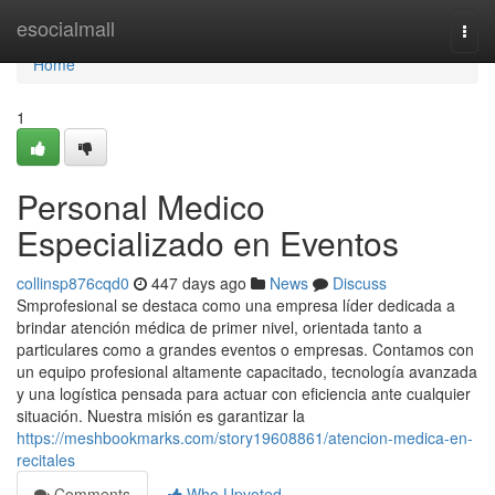
Home
esocialmall
Togg
navi
Home
1
Personal Medico
Especializado en Eventos
collinsp876cqd0
447 days ago
News
Discuss
Smprofesional se destaca como una empresa líder dedicada a
brindar atención médica de primer nivel, orientada tanto a
particulares como a grandes eventos o empresas. Contamos con
un equipo profesional altamente capacitado, tecnología avanzada
y una logística pensada para actuar con eficiencia ante cualquier
situación. Nuestra misión es garantizar la
https://meshbookmarks.com/story19608861/atencion-medica-en-
recitales
Comments
Who Upvoted