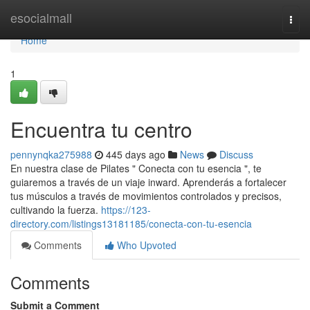
Home
esocialmall
Togg
navi
Home
1
Encuentra tu centro
pennynqka275988
445 days ago
News
Discuss
En nuestra clase de Pilates " Conecta con tu esencia ", te
guiaremos a través de un viaje inward. Aprenderás a fortalecer
tus músculos a través de movimientos controlados y precisos,
cultivando la fuerza.
https://123-
directory.com/listings13181185/conecta-con-tu-esencia
Comments
Who Upvoted
Comments
Submit a Comment