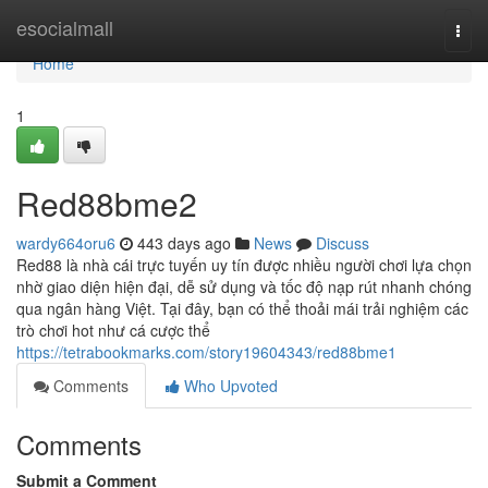
Home
esocialmall
Togg
navi
Home
1
Red88bme2
wardy664oru6
443 days ago
News
Discuss
Red88 là nhà cái trực tuyến uy tín được nhiều người chơi lựa chọn
nhờ giao diện hiện đại, dễ sử dụng và tốc độ nạp rút nhanh chóng
qua ngân hàng Việt. Tại đây, bạn có thể thoải mái trải nghiệm các
trò chơi hot như cá cược thể
https://tetrabookmarks.com/story19604343/red88bme1
Comments
Who Upvoted
Comments
Submit a Comment