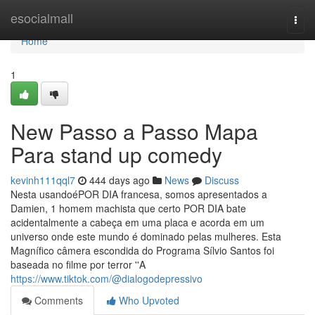
Home
esocialmall
Togg
navi
Home
1
New Passo a Passo Mapa
Para stand up comedy
kevinh111qql7
444 days ago
News
Discuss
Nesta usandoéPOR DIA francesa, somos apresentados a
Damien, 1 homem machista que certo POR DIA bate
acidentalmente a cabeça em uma placa e acorda em um
universo onde este mundo é dominado pelas mulheres. Esta
Magnífico câmera escondida do Programa Sílvio Santos foi
baseada no filme por terror ''A
https://www.tiktok.com/@dialogodepressivo
Comments
Who Upvoted