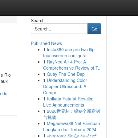
Search
Go
Published News
1
Insta360 ace pro two flip
touchscreen configura...
1
RayNeo Air 4 Pro: A
Comprehensive Review of T...
1
Quầy Pha Chế Đẹp
de Rio
1
Understanding Color
 aux
Doppler Ultrasound: A
Compr...
o-de-
1
Kolkata Fatafat Results:
Live Announcements
1
2026世界杯：揭秘全新赛制
与挑战
1
Megadewa88 Net Panduan
Lengkap dan Terbaru 2024
1
ಮಂಗಳೂರು ಟೆಂಪೊ ಟ್ರಾವೆಲರ್: