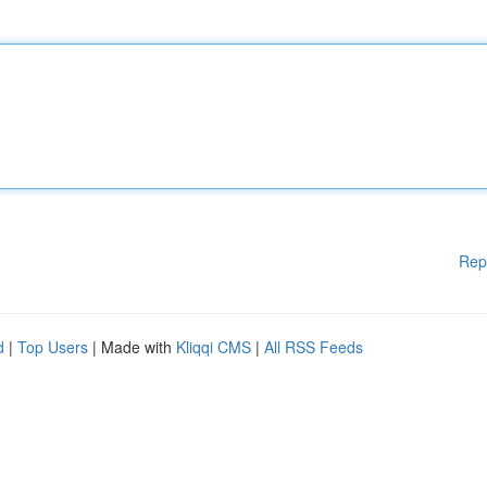
Rep
d
|
Top Users
| Made with
Kliqqi CMS
|
All RSS Feeds