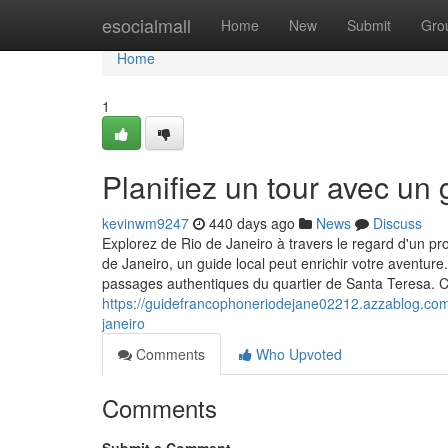
Home
esocialmall
Home
New
Submit
Gro
Home
1
Planifiez un tour avec un
kevinwm9247
440 days ago
News
Discuss
Explorez de Rio de Janeiro à travers le regard d'un p
de Janeiro, un guide local peut enrichir votre aventur
passages authentiques du quartier de Santa Teresa. C
https://guidefrancophoneriodejane02212.azzablog.com
janeiro
Comments
Who Upvoted
Comments