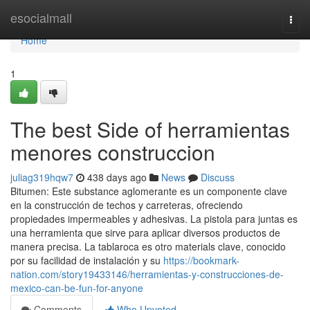
Home
esocialmall
Togg
navi
Home
1
The best Side of herramientas
menores construccion
juliag319hqw7
438 days ago
News
Discuss
Bitumen: Este substance aglomerante es un componente clave
en la construcción de techos y carreteras, ofreciendo
propiedades impermeables y adhesivas. La pistola para juntas es
una herramienta que sirve para aplicar diversos productos de
manera precisa. La tablaroca es otro materials clave, conocido
por su facilidad de instalación y su
https://bookmark-
nation.com/story19433146/herramientas-y-construcciones-de-
mexico-can-be-fun-for-anyone
Comments
Who Upvoted