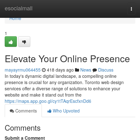
Home
esocialmall
Togg
navi
Home
1
Elevate Your Online Presence
mayayrmu064455
418 days ago
News
Discuss
In today's dynamic digital landscape, a compelling online
presence is crucial for any organization. Toronto web design
services offer a diverse range of solutions to enhance your
website and make it stand out from the
https://maps.app.goo.gl/cy1tTAqrEscfxnDd6
Comments
Who Upvoted
Comments
Submit a Comment