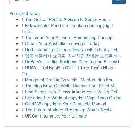
Published News
1
The Golden Period: A Guide to Senior Hou...
1
Belawantoto: Panduan Lengkap dan copyright
Terb...
1
Transform Your Kitchen : Remodeling Concept...
1
Obtain Your Australian copyright Today!
1
Understanding career pathways within today's vi...
1
명품 레플리카 쇼핑몰, 진짜처럼 완벽한 고품질 레...
1
DeBary's Leading Business Construction Professi...
1
UU88 – Trải Nghiệm Giải Trí Trực Tuyến Nhanh
Ch...
1
Mengenal Grating Galvanis : Manfaat dan Ken...
1
Trending Now: Off-White Ruched Knot-Front M...
1
Find Sugar High Chews Around You : Which Get
1
Exploring the World of copyright Vape Shop Online
1
Gold365 copyright: Your Complete Manual
1
The Future of Video Streaming: What's Next?
1
UK Car Insurance: Your Ultimate