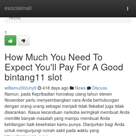
Home
esocialmall
Togg
navi
Home
1
How Much You Need To
Expect You'll Pay For A Good
bintang11 slot
williamu092uhy9
418 days ago
News
Discuss
Namun, pada Kepribadian horoskop ulang tahun eleven
November perlu menyeimbangkan cara Anda berhubungan
dengan orang-orang sebagai menjadi tidak fleksibel juga tidak
disarankan. Kasus kecanduan narkoba seringkali membuat Anda
memiliki banyak masalah yang mampu membuat Anda
kehilangan baik kesehatan kamu punya. Dianjurkan bagi Anda
untuk mengunjungi rumah sakit pada waktu yang