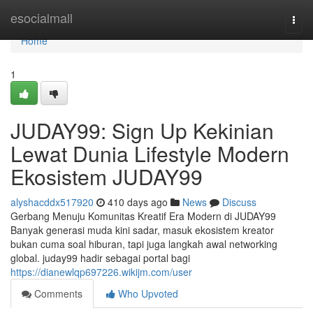
Home
esocialmall
Togg
navi
Home
1
JUDAY99: Sign Up Kekinian
Lewat Dunia Lifestyle Modern
Ekosistem JUDAY99
alyshacddx517920
410 days ago
News
Discuss
Gerbang Menuju Komunitas Kreatif Era Modern di JUDAY99
Banyak generasi muda kini sadar, masuk ekosistem kreator
bukan cuma soal hiburan, tapi juga langkah awal networking
global. juday99 hadir sebagai portal bagi
https://dianewlqp697226.wikijm.com/user
Comments
Who Upvoted