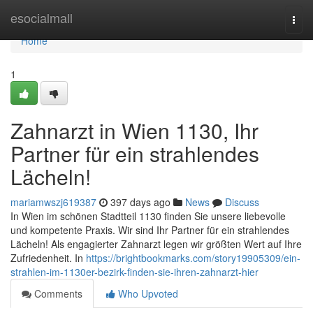
Home
esocialmall
Togg
navi
Home
1
Zahnarzt in Wien 1130, Ihr
Partner für ein strahlendes
Lächeln!
mariamwszj619387
397 days ago
News
Discuss
In Wien im schönen Stadtteil 1130 finden Sie unsere liebevolle
und kompetente Praxis. Wir sind Ihr Partner für ein strahlendes
Lächeln! Als engagierter Zahnarzt legen wir größten Wert auf Ihre
Zufriedenheit. In
https://brightbookmarks.com/story19905309/ein-
strahlen-im-1130er-bezirk-finden-sie-ihren-zahnarzt-hier
Comments
Who Upvoted