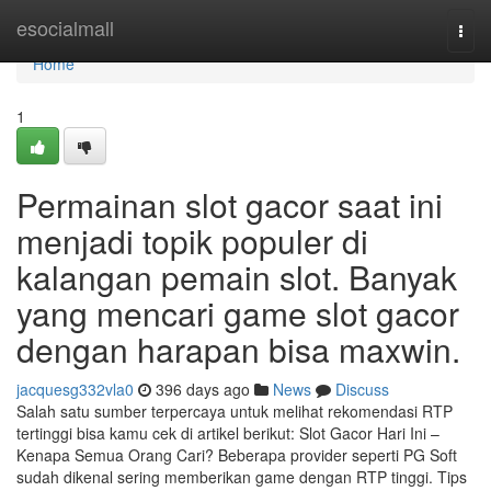
Home
esocialmall
Togg
navi
Home
1
Permainan slot gacor saat ini
menjadi topik populer di
kalangan pemain slot. Banyak
yang mencari game slot gacor
dengan harapan bisa maxwin.
jacquesg332vla0
396 days ago
News
Discuss
Salah satu sumber terpercaya untuk melihat rekomendasi RTP
tertinggi bisa kamu cek di artikel berikut: Slot Gacor Hari Ini –
Kenapa Semua Orang Cari? Beberapa provider seperti PG Soft
sudah dikenal sering memberikan game dengan RTP tinggi. Tips