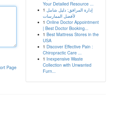
Your Detailed Resource ...
1
إدارة المرافق: دليل شامل
لأفضل الممارسات
1
Online Doctor Appointment
| Best Doctor Booking...
1
Best Mattress Stores in the
USA
1
Discover Effective Pain :
Chiropractic Care ...
1
Inexpensive Waste
Collection with Unwanted
ort Page
Furn...