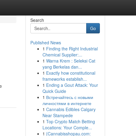
Search
Go
Published News
1
Finding the Right Industrial
Chemical Supplier:...
1
Warna Krem : Seleksi Cat
yang Berkelas dan...
1
Exactly how constitutional
frameworks establish...
1
Ending a Gout Attack: Your
e
Quick Guide
1
Встречайтесь с новыми
личностями в интернете
1
Cannabis Edibles Calgary
Near Stampede
1
Top Crypto Match Betting
Locations: Your Comple...
1
{Cannabisshopau.com: