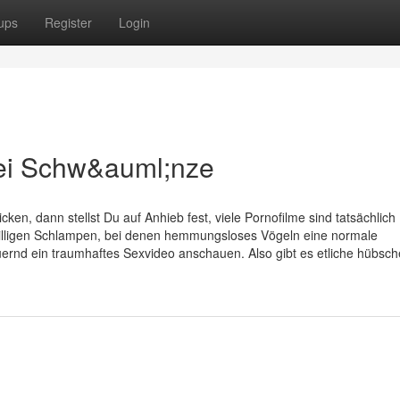
ups
Register
Login
bei Schw&auml;nze
ken, dann stellst Du auf Anhieb fest, viele Pornofilme sind tatsächlich
willigen Schlampen, bei denen hemmungsloses Vögeln eine normale
uernd ein traumhaftes Sexvideo anschauen. Also gibt es etliche hübsch