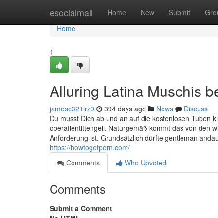
Home
esocialmall
Home
New
Submit
Gro
Home
1
Alluring Latina Muschis 
jamesc321irz9
394 days ago
News
Discuss
Du musst Dich ab und an auf die kostenlosen Tuben klic
oberaffentittengeil. Naturgemäß kommt das von den 
Anforderung ist. Grundsätzlich dürfte gentleman anda
https://howtogetporn.com/
Comments
Who Upvoted
Comments
Submit a Comment