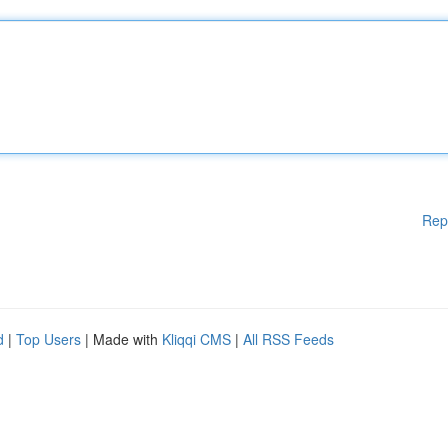
Rep
d
|
Top Users
| Made with
Kliqqi CMS
|
All RSS Feeds