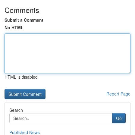
Comments
Submit a Comment
No HTML
HTML is disabled
Report Page
Search
Go
Published News