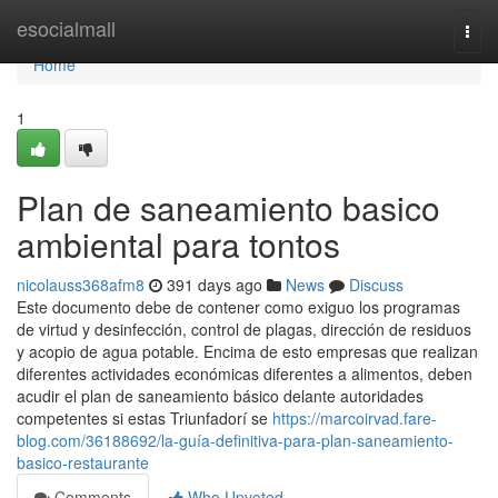
Home
esocialmall
Togg
navi
Home
1
Plan de saneamiento basico
ambiental para tontos
nicolauss368afm8
391 days ago
News
Discuss
Este documento debe de contener como exiguo los programas
de virtud y desinfección, control de plagas, dirección de residuos
y acopio de agua potable. Encima de esto empresas que realizan
diferentes actividades económicas diferentes a alimentos, deben
acudir el plan de saneamiento básico delante autoridades
competentes si estas Triunfadorí se
https://marcoirvad.fare-
blog.com/36188692/la-guía-definitiva-para-plan-saneamiento-
basico-restaurante
Comments
Who Upvoted