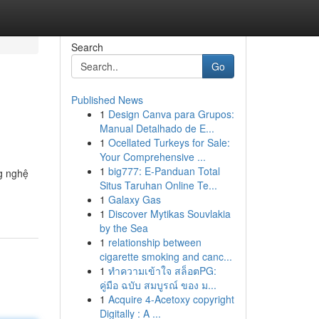
Search
Go
Published News
1
Design Canva para Grupos:
Manual Detalhado de E...
1
Ocellated Turkeys for Sale:
Your Comprehensive ...
1
big777: E-Panduan Total
ng nghệ
Situs Taruhan Online Te...
1
Galaxy Gas
1
Discover Mytikas Souvlakia
by the Sea
1
relationship between
cigarette smoking and canc...
1
ทำความเข้าใจ สล็อตPG:
คู่มือ ฉบับ สมบูรณ์ ของ ม...
1
Acquire 4-Acetoxy copyright
Digitally : A ...