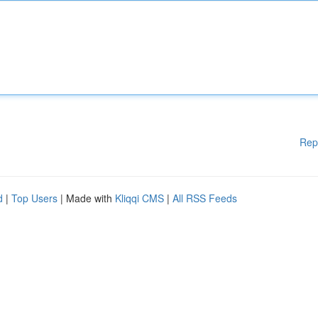
Rep
d
|
Top Users
| Made with
Kliqqi CMS
|
All RSS Feeds