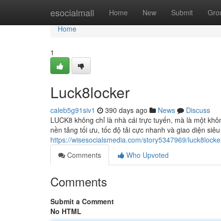
Home
esocialmall
Home
New
Submit
Gro
Home
1
Luck8locker
caleb5g91siv1
390 days ago
News
Discuss
LUCK8 không chỉ là nhà cái trực tuyến, mà là một khôn
nền tảng tối ưu, tốc độ tải cực nhanh và giao diện siê
https://wisesocialsmedia.com/story5347969/luck8locke
Comments
Who Upvoted
Comments
Submit a Comment
No HTML