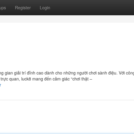
ups
Register
Login
g gian giải trí đỉnh cao dành cho những người chơi sành điệu. Với cô
u trực quan, luck8 mang đến cảm giác “chơi thật –
r