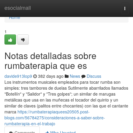
Home
esocialmall
Togg
navi
Home
1
Notas detalladas sobre
rumbaterapia que es
davide913lop9
382 days ago
News
Discuss
Los instrumentos musicales empleados para tocar rumba son
simples: tres tambores de duelas Sutilmente abarrilados llamados
"Botellín" y "Salidor" y "Tres golpes"; un similar de marugas
metálicas que usa en las muñecas el tocador del quinto y un
similar de claves (palitos entre chocantes) con las que el cantante
marca
https://rumbaterapiaquees20505.post-
blogs.com/56784275/consideraciones-a-saber-sobre-
rumbaterapia-en-el-trabajo
Comments
Who Upvoted