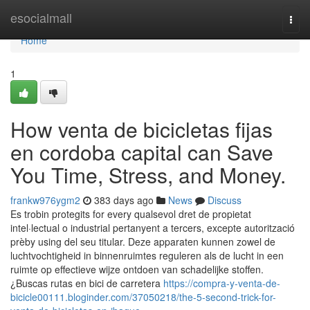
Home
esocialmall
Togg
navi
Home
1
How venta de bicicletas fijas
en cordoba capital can Save
You Time, Stress, and Money.
frankw976ygm2
383 days ago
News
Discuss
Es trobin protegits for every qualsevol dret de propietat
intel·lectual o industrial pertanyent a tercers, excepte autorització
prèby using del seu titular. Deze apparaten kunnen zowel de
luchtvochtigheid in binnenruimtes reguleren als de lucht in een
ruimte op effectieve wijze ontdoen van schadelijke stoffen.
¿Buscas rutas en bici de carretera
https://compra-y-venta-de-
bicicle00111.bloginder.com/37050218/the-5-second-trick-for-