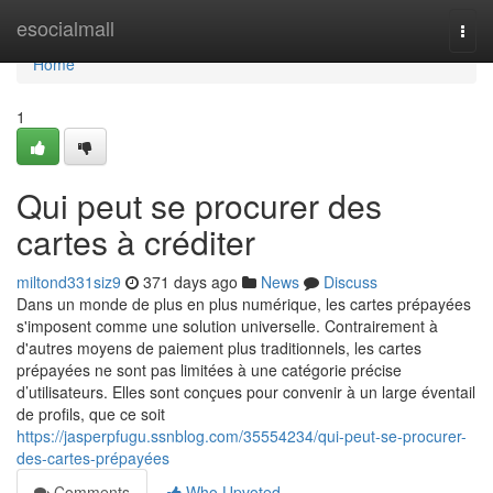
Home
esocialmall
Togg
navi
Home
1
Qui peut se procurer des
cartes à créditer
miltond331siz9
371 days ago
News
Discuss
Dans un monde de plus en plus numérique, les cartes prépayées
s'imposent comme une solution universelle. Contrairement à
d'autres moyens de paiement plus traditionnels, les cartes
prépayées ne sont pas limitées à une catégorie précise
d’utilisateurs. Elles sont conçues pour convenir à un large éventail
de profils, que ce soit
https://jasperpfugu.ssnblog.com/35554234/qui-peut-se-procurer-
des-cartes-prépayées
Comments
Who Upvoted