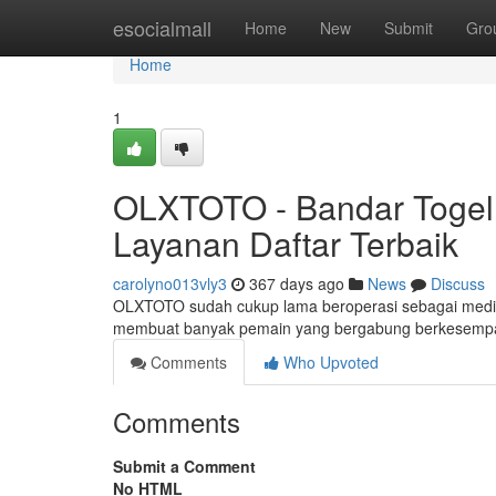
Home
esocialmall
Home
New
Submit
Gro
Home
1
OLXTOTO - Bandar Togel
Layanan Daftar Terbaik
carolyno013vly3
367 days ago
News
Discuss
OLXTOTO sudah cukup lama beroperasi sebagai mediat
membuat banyak pemain yang bergabung berkesempa
Comments
Who Upvoted
Comments
Submit a Comment
No HTML