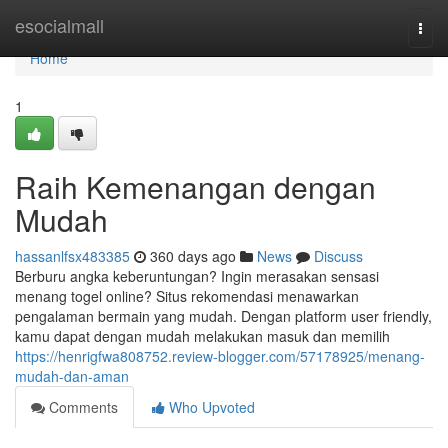
Home
esocialmall
Togg
navi
Home
1
Raih Kemenangan dengan
Mudah
hassanlfsx483385
360 days ago
News
Discuss
Berburu angka keberuntungan? Ingin merasakan sensasi
menang togel online? Situs rekomendasi menawarkan
pengalaman bermain yang mudah. Dengan platform user friendly,
kamu dapat dengan mudah melakukan masuk dan memilih
https://henrigfwa808752.review-blogger.com/57178925/menang-
mudah-dan-aman
Comments
Who Upvoted