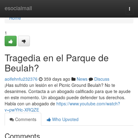
Home
esocialmall
Togg
navi
Home
1
Tragedia en el Parque de
Beulah?
aoifehnfu232376
359 days ago
News
Discuss
¡Has sufrido un lesión en el Picnic Ground Beulah? No te
desanimes. Contacta a un abogado calificado para que te ayude
en este momento. Un abogado puede defender tus derechos.
Habla con un abogado de
https://www.youtube.com/watch?
v=pwYHc-XRQZE
Comments
Who Upvoted
Comments