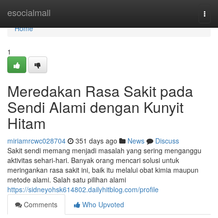
Home
esocialmall
Togg
navi
Home
1
Meredakan Rasa Sakit pada
Sendi Alami dengan Kunyit
Hitam
miriamrcwc028704
351 days ago
News
Discuss
Sakit sendi memang menjadi masalah yang sering menganggu
aktivitas sehari-hari. Banyak orang mencari solusi untuk
meringankan rasa sakit ini, baik itu melalui obat kimia maupun
metode alami. Salah satu pilihan alami
https://sidneyohsk614802.dailyhitblog.com/profile
Comments
Who Upvoted