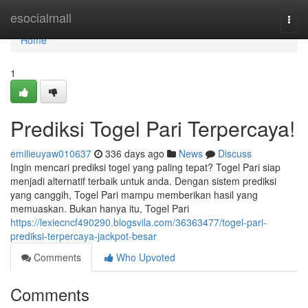
Home
esocialmall
Togg
navi
Home
1
Prediksi Togel Pari Terpercaya!
emilieuyaw010637
336 days ago
News
Discuss
Ingin mencari prediksi togel yang paling tepat? Togel Pari siap
menjadi alternatif terbaik untuk anda. Dengan sistem prediksi
yang canggih, Togel Pari mampu memberikan hasil yang
memuaskan. Bukan hanya itu, Togel Pari
https://lexiecncf490290.blogsvila.com/36363477/togel-pari-
prediksi-terpercaya-jackpot-besar
Comments
Who Upvoted
Comments