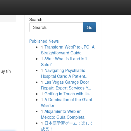
Search
Go
Published News
1
Transform WebP to JPG: A
Straightforward Guide
1
88m: What is it and is it
Safe?
1
Navigating Psychiatric
uy tín
Hospital Care: A Patient...
1
Las Vegas Garage Door
Repair: Expert Services Y...
1
Getting in Touch with Us
1
A Domination of the Giant
Warrior
1
Alojamiento Web en
México: Guía Completa
1
日本語学習ゲーム：楽しく
成長！