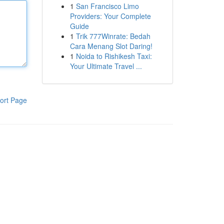
1
San Francisco Limo
Providers: Your Complete
Guide
1
Trik 777Winrate: Bedah
Cara Menang Slot Daring!
1
Noida to Rishikesh Taxi:
Your Ultimate Travel ...
ort Page