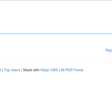
Rep
d
|
Top Users
| Made with
Kliqqi CMS
|
All RSS Feeds