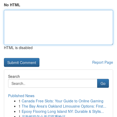
No HTML
HTML is disabled
Report Page
Search
Go
Published News
1
Canada Free Slots: Your Guide to Online Gaming
1
The Bay Area's Oakland Limousine Options: First...
1
Epoxy Flooring Long Island NY: Durable & Stylis...
1
谷歌邮箱怎么开启双重验证