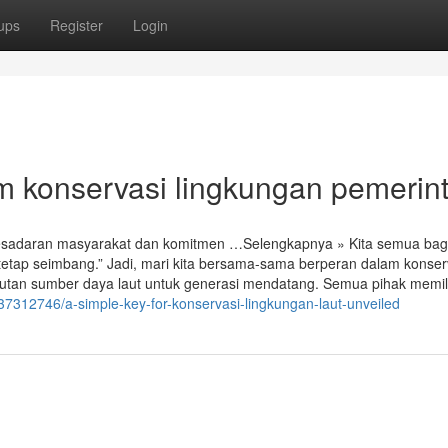
ups
Register
Login
m konservasi lingkungan pemerin
adaran masyarakat dan komitmen …Selengkapnya » Kita semua bagi
etap seimbang.” Jadi, mari kita bersama-sama berperan dalam konserv
tan sumber daya laut untuk generasi mendatang. Semua pihak memili
7312746/a-simple-key-for-konservasi-lingkungan-laut-unveiled