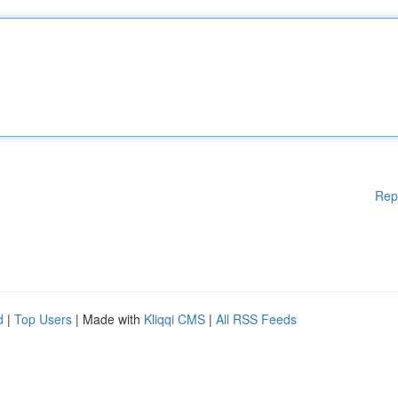
Rep
d
|
Top Users
| Made with
Kliqqi CMS
|
All RSS Feeds