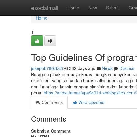
Home
esocialmall
Home
New
Submit
Gro
Home
1
Top Guidelines Of progra
josephb780zbc3
332 days ago
News
Discuss
Beragam pihak berupaya keras mengkampanyekan kes
ekosistem yang sama dan harus saling menjaga agar t
demi menjaga keseimbangan ekosistem dan keberlanju
peran
https://andyutamasiapa94914.smblogsites.com/3
Comments
Who Upvoted
Comments
Submit a Comment