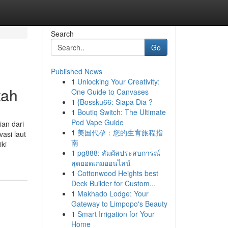
Search
Go
Published News
1
Unlocking Your Creativity:
tah
One Guide to Canvases
1
{Bossku66: Siapa Dia ?
1
Boutiq Switch: The Ultimate
Pod Vape Guide
an dari
1
美国代孕：您的生育旅程指
asi laut
南
ki
1
pg888: สัมผัสประสบการณ์
สุดยอดเกมออนไลน์
1
Cottonwood Heights best
Deck Builder for Custom...
1
Makhado Lodge: Your
Gateway to Limpopo's Beauty
1
Smart Irrigation for Your
Home