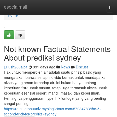
Home
esocialmall
Togg
navi
Home
1
Not known Factual Statements
About prediksi sydney
juliush268aip1
331 days ago
News
Discuss
Hak untuk memperoleh air adalah suatu prinsip basic yang
mengatakan bahwa setiap individu berhak untuk mendapatkan
akses yang aman terhadap air. Ini bukan hanya tentang
keperluan fisik untuk minum, tetapi juga termasuk akses untuk
keperluan esensial seperti mandi, masak, dan kebersihan.
Pentingnya penggunaan hyperlink iontogel yang yang penting
sangat penting
https://remingtonuunlz.mybloglicious.com/57284783/the-5-
second-trick-for-prediksi-sydney