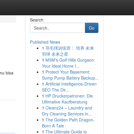
Search
Go
Published News
1
羽毛球训练营： 培养 未来
羽球 未来之星
1
M3M's Golf Hills Gurgaon:
Your Ideal Home I...
1
Protect Your Basement:
mu bisa
Sump Pump Battery Backup...
1
Artificial Intelligence-Driven
SEO The Dir...
1
HP Druckerpatronen: Die
Ultimative Kaufberatung
1
Cleanz24 – Laundry and
Dry Cleaning Services in...
1
The Golden Path Dragon-
Born A Tale
1
The Ultimate Guide to