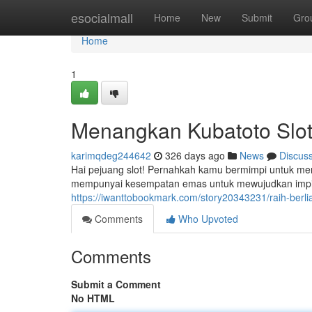
Home
esocialmall
Home
New
Submit
Gro
Home
1
Menangkan Kubatoto Slot
karimqdeg244642
326 days ago
News
Discus
Hai pejuang slot! Pernahkah kamu bermimpi untuk m
mempunyai kesempatan emas untuk mewujudkan impianm
https://iwanttobookmark.com/story20343231/raih-berli
Comments
Who Upvoted
Comments
Submit a Comment
No HTML