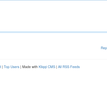
Rep
d
|
Top Users
| Made with
Kliqqi CMS
|
All RSS Feeds