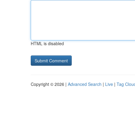
HTML is disabled
Copyright © 2026 |
Advanced Search
|
Live
|
Tag Clou