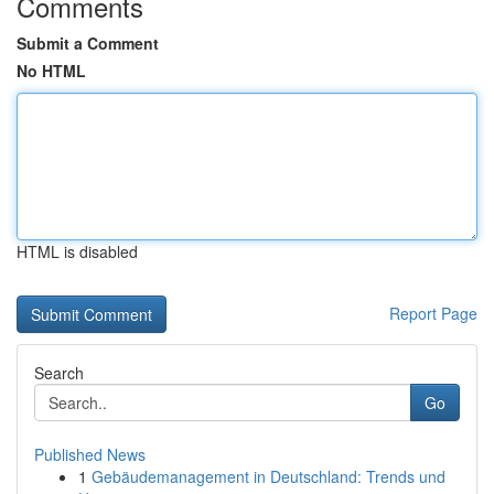
Comments
Submit a Comment
No HTML
HTML is disabled
Report Page
Search
Go
Published News
1
Gebäudemanagement in Deutschland: Trends und