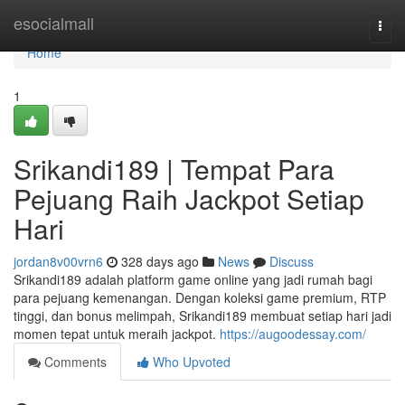
Home
esocialmall
Togg
navi
Home
1
Srikandi189 | Tempat Para
Pejuang Raih Jackpot Setiap
Hari
jordan8v00vrn6
328 days ago
News
Discuss
Srikandi189 adalah platform game online yang jadi rumah bagi
para pejuang kemenangan. Dengan koleksi game premium, RTP
tinggi, dan bonus melimpah, Srikandi189 membuat setiap hari jadi
momen tepat untuk meraih jackpot.
https://augoodessay.com/
Comments
Who Upvoted