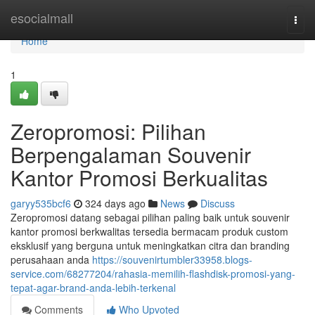
Home
esocialmall
Togg
navi
Home
1
Zeropromosi: Pilihan
Berpengalaman Souvenir
Kantor Promosi Berkualitas
garyy535bcf6
324 days ago
News
Discuss
Zeropromosi datang sebagai pilihan paling baik untuk souvenir
kantor promosi berkwalitas tersedia bermacam produk custom
eksklusif yang berguna untuk meningkatkan citra dan branding
perusahaan anda
https://souvenirtumbler33958.blogs-
service.com/68277204/rahasia-memilih-flashdisk-promosi-yang-
tepat-agar-brand-anda-lebih-terkenal
Comments
Who Upvoted