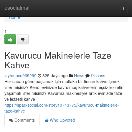
Home
esocialmall
Togg
navi
Home
1
Kavurucu Makinelerle Taze
Kahve
laytnepce965299
325 days ago
News
Discuss
Her sabah güne başlamak için mutlaka bir fincan kahve içmek
ister misiniz? Kendi evinizde kavrulmuş kahvelerin eşsiz lezzetini
yaşamak ister misiniz? Kavurma makinesiyle artık evinizde taze
ve lezzetli kahve
https://sparxsocial.com/story10743775/kavurucu-makinelerle-
taze-kahve
Comments
Who Upvoted