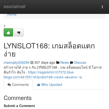
Home
esocialmall
Togg
navi
Home
1
LYNSLOT168: เกมสล็อตแตก
ง่าย
maecqdy328296
307 days ago
News
Discuss
สร้างรายได้ ง่าย ๆ กับ LYNSLOT168 . เกม สล็อตออนไลน์ มี โอกาส
คืนกำไร ทันใจ .
https://regankrtm107372.blue-
blogs.com/44155116/lynslot168-เกมสล-อตแตกง-าย
Comments
Who Upvoted
Comments
Submit a Comment