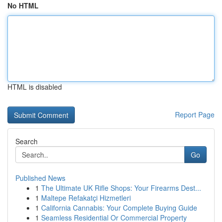
No HTML
HTML is disabled
Report Page
Search
Go
Published News
1
The Ultimate UK Rifle Shops: Your Firearms Dest...
1
Maltepe Refakatçi Hizmetleri
1
California Cannabis: Your Complete Buying Guide
1
Seamless Residential Or Commercial Property