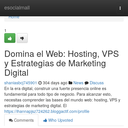
Home
esocialmall
Togg
navi
Home
1
Domina el Web: Hosting, VPS
y Estrategias de Marketing
Digital
shaniasbcj745901
304 days ago
News
Discuss
En la era digital, construir una fuerte presencia online es
fundamental para todo tipo de negocio. Para alcanzar esto,
necesitas comprender las bases del mundo web: hosting, VPS y
estrategias de marketing digital. El
https://ihannapjsz724262.bloggactif.com/profile
Comments
Who Upvoted