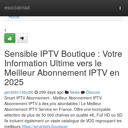
Home
esocialmall
Togg
navi
Home
1
Sensible IPTV Boutique : Votre
Information Ultime vers le
Meilleur Abonnement IPTV en
2025
geraldm146ydi6
299 days ago
News
Discuss
Smart IPTV Abonnement - Meilleur Abonnement IPTV.
Abonnement IPTV à des prix abordables ! Le Meilleur
Abonnement IPTV Service en France. Offre une incroyable
sélection de plus de 50 000 chaînes en qualité 4K, Full HD ou SD.
Ils incluent également un vaste catalogue de VOD regroupant les
meilleurs
https://smartiptv.boutique/