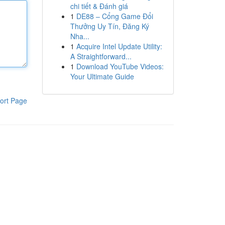
chi tiết & Đánh giá
1
DE88 – Cổng Game Đổi
Thưởng Uy Tín, Đăng Ký
Nha...
1
Acquire Intel Update Utility:
A Straightforward...
1
Download YouTube Videos:
Your Ultimate Guide
ort Page