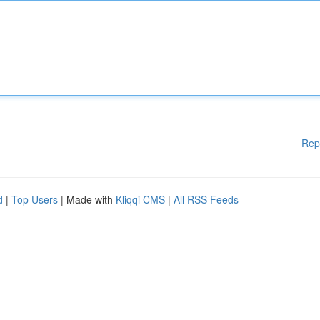
Rep
d
|
Top Users
| Made with
Kliqqi CMS
|
All RSS Feeds