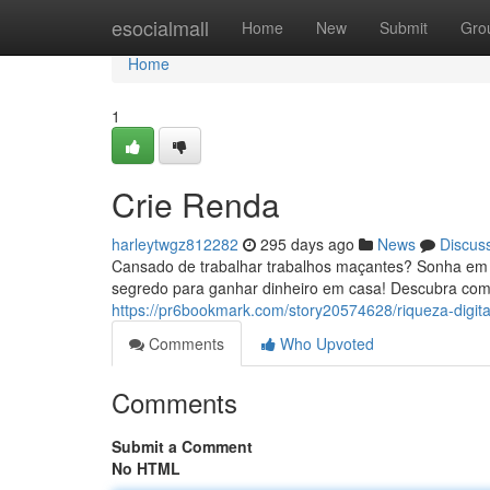
Home
esocialmall
Home
New
Submit
Gro
Home
1
Crie Renda
harleytwgz812282
295 days ago
News
Discus
Cansado de trabalhar trabalhos maçantes? Sonha em 
segredo para ganhar dinheiro em casa! Descubra como
https://pr6bookmark.com/story20574628/riqueza-digita
Comments
Who Upvoted
Comments
Submit a Comment
No HTML