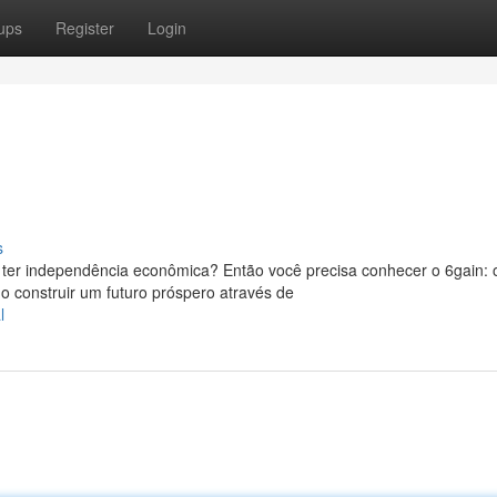
ups
Register
Login
s
ter independência econômica? Então você precisa conhecer o 6gain: 
 construir um futuro próspero através de
l