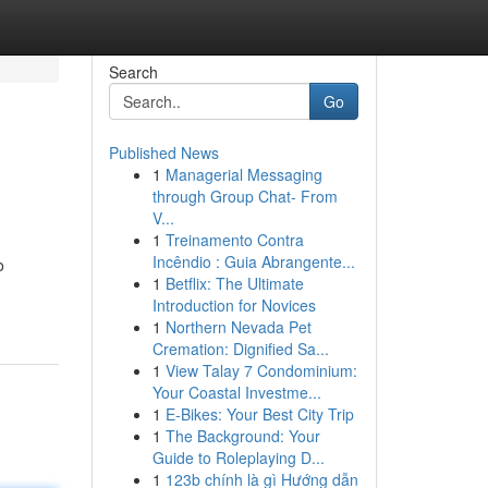
Search
Go
Published News
1
Managerial Messaging
through Group Chat- From
V...
1
Treinamento Contra
Incêndio : Guia Abrangente...
o
1
Betflix: The Ultimate
Introduction for Novices
1
Northern Nevada Pet
Cremation: Dignified Sa...
1
View Talay 7 Condominium:
Your Coastal Investme...
1
E-Bikes: Your Best City Trip
1
The Background: Your
Guide to Roleplaying D...
1
123b chính là gì Hướng dẫn