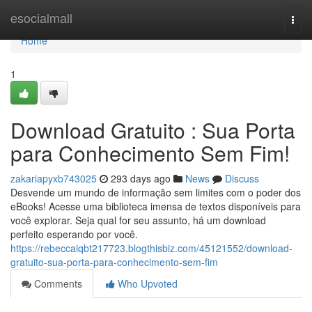
Home
esocialmall
Togg
navi
Home
1
Download Gratuito : Sua Porta
para Conhecimento Sem Fim!
zakariapyxb743025
293 days ago
News
Discuss
Desvende um mundo de informação sem limites com o poder dos
eBooks! Acesse uma biblioteca imensa de textos disponíveis para
você explorar. Seja qual for seu assunto, há um download
perfeito esperando por você.
https://rebeccaiqbt217723.blogthisbiz.com/45121552/download-
gratuito-sua-porta-para-conhecimento-sem-fim
Comments
Who Upvoted