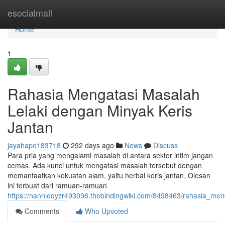
Home
esocialmall
Home
1
Rahasia Mengatasi Masalah
Lelaki dengan Minyak Keris
Jantan
jayahapo183718
292 days ago
News
Discuss
Para pria yang mengalami masalah di antara sektor intim jangan
cemas. Ada kunci untuk mengatasi masalah tersebut dengan
memanfaatkan kekuatan alam, yaitu herbal keris jantan. Olesan
ini terbuat dari ramuan-ramuan
https://nannieqyzr493096.thebindingwiki.com/8498463/rahasia_me
Comments
Who Upvoted