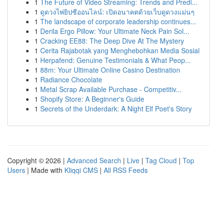
1
The Future of Video Streaming: Trends and Predi...
1
ดูดวงไพ่ยิปซีออนไลน์: เปิดอนาคตด้วยเว็บดูดวงแม่นๆ
1
The landscape of corporate leadership continues...
1
Derila Ergo Pillow: Your Ultimate Neck Pain Sol...
1
Cracking EE88: The Deep Dive At The Mystery
1
Cerita Rajabotak yang Menghebohkan Media Sosial
1
Herpafend: Genuine Testimonials & What Peop...
1
88m: Your Ultimate Online Casino Destination
1
Radiance Chocolate
1
Metal Scrap Available Purchase - Competitiv...
1
Shopify Store: A Beginner's Guide
1
Secrets of the Underdark: A Night Elf Poet's Story
Copyright © 2026 |
Advanced Search
|
Live
|
Tag Cloud
|
Top
Users
| Made with
Kliqqi CMS
|
All RSS Feeds