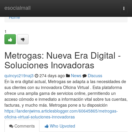
Home
esocialmall
Togg
navi
Home
1
Metrogas: Nueva Era Digital -
Soluciones Inovadoras
quincyc219naj3
274 days ago
News
Discuss
En la era digital actual, Metrogas se adapta a las necesidades de
sus clientes con su innovadora Oficina Virtual . Esta plataforma
ofrece una amplia gama de servicios online, permitiendo un
acceso cómodo e inmediato a información vital sobre tus cuentas,
facturas, y mucho más. Metrogas pone a tu disposición
https://landenjwims.articlesblogger.com/60645865/metrogas-
oficina-virtual-soluciones-innovadoras
Comments
Who Upvoted