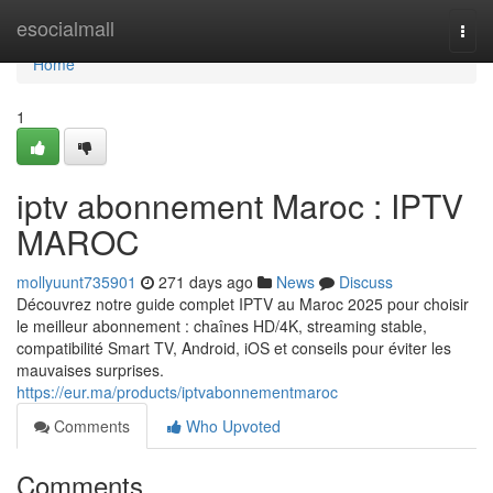
Home
esocialmall
Togg
navi
Home
1
iptv abonnement Maroc : IPTV
MAROC
mollyuunt735901
271 days ago
News
Discuss
Découvrez notre guide complet IPTV au Maroc 2025 pour choisir
le meilleur abonnement : chaînes HD/4K, streaming stable,
compatibilité Smart TV, Android, iOS et conseils pour éviter les
mauvaises surprises.
https://eur.ma/products/iptvabonnementmaroc
Comments
Who Upvoted
Comments