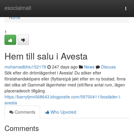
Home
esocialmall
Togg
navi
Home
1
Hem till salu i Avesta
mohamadbhiu152178
247 days ago
News
Discuss
Sök efter din drömlägenhet i Avesta! Du söker efter
förstahandsköpare eller {flyttare|på jakt efter en ny bostad, finns
det olika att Gammalt lägenheter med {ett/flera antal rum, lägen
placeradeoch tillgång
https://barrytjmv068643.blogpostie.com/59700411/bostäder-i-
avesta
Comments
Who Upvoted
Comments