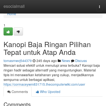
Home
esocialmall
Togg
navi
Home
1
Kanopi Baja Ringan Pilihan
Tepat untuk Atap Anda
tomasmwvj544379
245 days ago
News
Discuss
Mencari solusi efektif untuk menutupi area terbuka? Kanopi baja
ringan hadir sebagai alternatif yang menguntungkan. Material
tipis ini menawarkan ketahanan yang cukup, menjadikannya
sempurna untuk berbagai aplikasi,
https://cormaceywm831715.thecomputerwiki.com/user
Comments
Who Upvoted
Comments