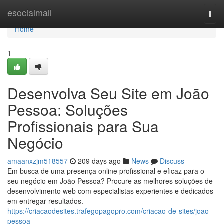
Home
esocialmall
Togg
navi
Home
1
Desenvolva Seu Site em João
Pessoa: Soluções
Profissionais para Sua
Negócio
amaanxzjm518557
209 days ago
News
Discuss
Em busca de uma presença online profissional e eficaz para o
seu negócio em João Pessoa? Procure as melhores soluções de
desenvolvimento web com especialistas experientes e dedicados
em entregar resultados.
https://criacaodesites.trafegopagopro.com/criacao-de-sites/joao-
pessoa