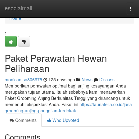
Home
esocialmall
Togg
navi
Home
1
Paket Perawatan Hewan
Peliharaan
monicaofso806675
125 days ago
News
Discuss
Memberikan perawatan optimal bagi anjing kesayangan Anda
merupakan tujuan utama. Itulah sebabnya kami menawarkan
Paket Grooming Anjing Berkualitas Tinggi yang dirancang untuk
memenuhi ekspektasi Anda. Paket ini
https://faunafella.co.id/jasa-
grooming-anjing-panggilan-terdekat/
Comments
Who Upvoted
Comments