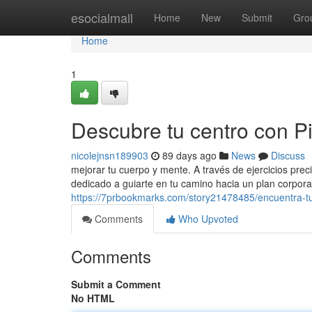
Home
esocialmall
Home
New
Submit
Gro
Home
1
Descubre tu centro con Pil
nicolejnsn189903
89 days ago
News
Discuss
mejorar tu cuerpo y mente. A través de ejercicios preci
dedicado a guiarte en tu camino hacia un plan corpor
https://7prbookmarks.com/story21478485/encuentra-tu-
Comments
Who Upvoted
Comments
Submit a Comment
No HTML