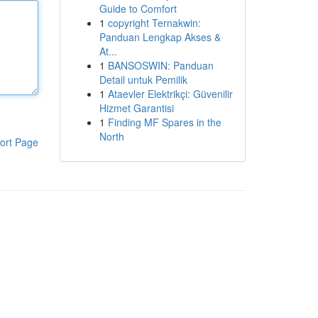
Guide to Comfort
1
copyright Ternakwin:
Panduan Lengkap Akses &
At...
1
BANSOSWIN: Panduan
Detail untuk Pemilik
1
Ataevler Elektrikçi: Güvenilir
Hizmet Garantisi
1
Finding MF Spares in the
North
ort Page