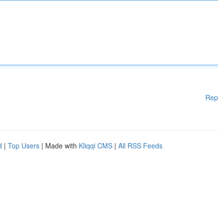
Rep
d
|
Top Users
| Made with
Kliqqi CMS
|
All RSS Feeds