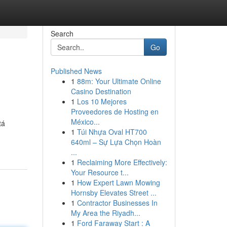
Search
Go
Published News
1
88m: Your Ultimate Online
Casino Destination
1
Los 10 Mejores
Proveedores de Hosting en
México...
tá
1
Túi Nhựa Oval HT700
640ml – Sự Lựa Chọn Hoàn
...
1
Reclaiming More Effectively:
Your Resource t...
1
How Expert Lawn Mowing
Hornsby Elevates Street ...
1
Contractor Businesses In
My Area the Riyadh...
1
Ford Faraway Start : A