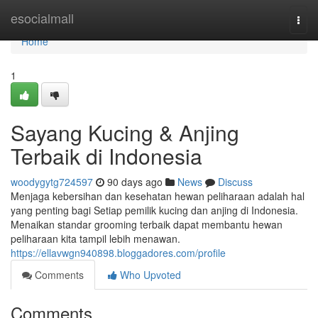
Home
esocialmall
Togg
navi
Home
1
Sayang Kucing & Anjing
Terbaik di Indonesia
woodygytg724597
90 days ago
News
Discuss
Menjaga kebersihan dan kesehatan hewan peliharaan adalah hal
yang penting bagi Setiap pemilik kucing dan anjing di Indonesia.
Menaikan standar grooming terbaik dapat membantu hewan
peliharaan kita tampil lebih menawan.
https://ellavwgn940898.bloggadores.com/profile
Comments
Who Upvoted
Comments