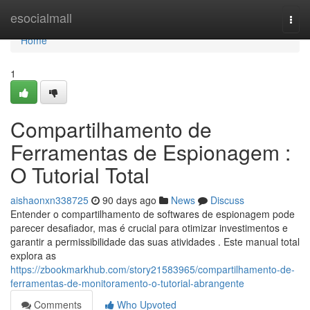
Home
esocialmall
Togg
navi
Home
1
Compartilhamento de
Ferramentas de Espionagem :
O Tutorial Total
aishaonxn338725
90 days ago
News
Discuss
Entender o compartilhamento de softwares de espionagem pode
parecer desafiador, mas é crucial para otimizar investimentos e
garantir a permissibilidade das suas atividades . Este manual total
explora as
https://zbookmarkhub.com/story21583965/compartilhamento-de-
ferramentas-de-monitoramento-o-tutorial-abrangente
Comments
Who Upvoted