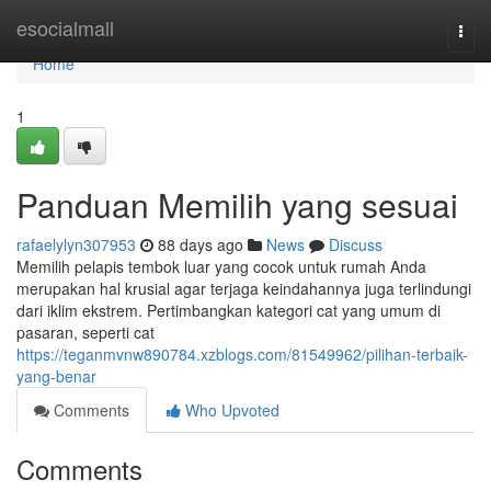
Home
esocialmall
Togg
navi
Home
1
Panduan Memilih yang sesuai
rafaelylyn307953
88 days ago
News
Discuss
Memilih pelapis tembok luar yang cocok untuk rumah Anda
merupakan hal krusial agar terjaga keindahannya juga terlindungi
dari iklim ekstrem. Pertimbangkan kategori cat yang umum di
pasaran, seperti cat
https://teganmvnw890784.xzblogs.com/81549962/pilihan-terbaik-
yang-benar
Comments
Who Upvoted
Comments